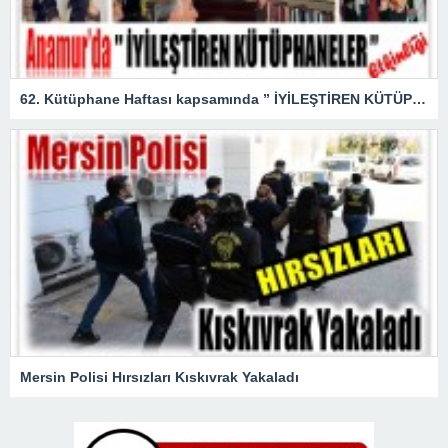
62. Kütüphane Haftası kapsamında ” İYİLEŞTİREN KÜTÜPHANELER ” etkinliği düzenlendi.
Mersin Polisi Hırsızları Kıskıvrak Yakaladı