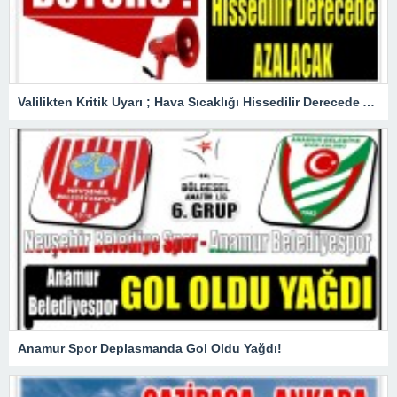
Valilikten Kritik Uyarı ; Hava Sıcaklığı Hissedilir Derecede Azalacak!
Anamur Spor Deplasmanda Gol Oldu Yağdı!