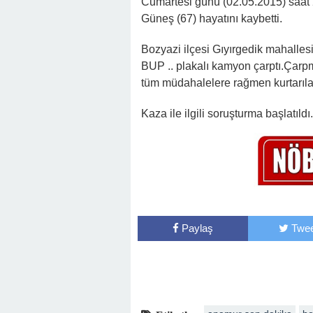
Cumartesi günü (02.05.2015) saat
Güneş (67) hayatını kaybetti.
Bozyazi ilçesi Gıyırgedik mahalle
BUP .. plakalı kamyon çarptı.Çarpm
tüm müdahalelere rağmen kurtarıl
Kaza ile ilgili soruşturma başlatıldı.
Paylaş
Twee