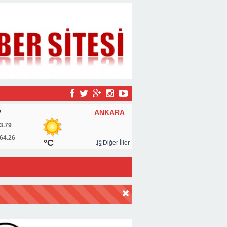
ANKARA
P
3.79
64.26
°C
Diğer İller