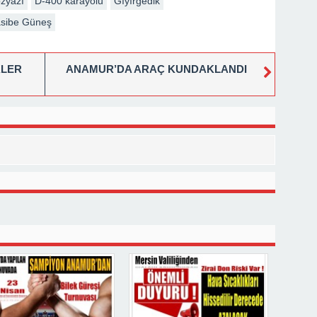
zyazı
D-400 karayolu
Gıyırgedik
sibe Güneş
KLER
ANAMUR’DA ARAÇ KUNDAKLANDI