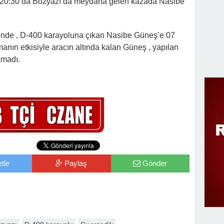
 20:30’da Bozyazı’da meydana gelen kazada Nasibe
sinde , D-400 karayoluna çıkan Nasibe Güneş’e 07
anın etkisiyle aracın altında kalan Güneş , yapılan
amadı.
tle
Paylaş
Gönder