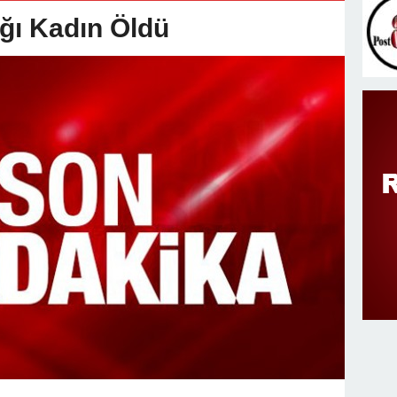
v Değişimi : Hasan DOĞAN Atandı
ğı Kadın Öldü