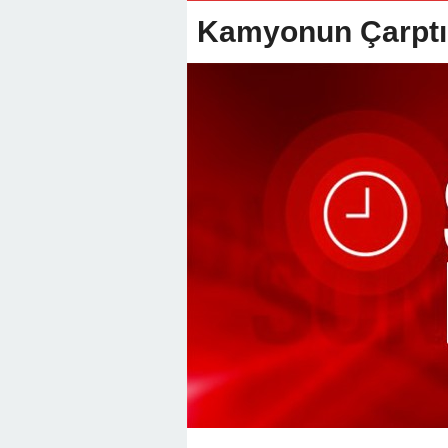
22:01 -
Anamur Milli Eğitimde Göre
Kamyonun Çarptı