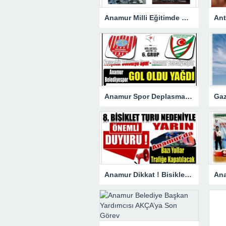
Anamur Milli Eğitimde Görev Değişimi : Hasan DOĞAN Atandı
Anamur Spor Deplasmanda Gol Oldu Yağdı!
Anamur Dikkat ! Bisiklet Yarışı Nedeniyle Bazı Yollar Kapanacak