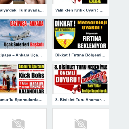
Antalya’daki Turnuvada Şampiyon Anamur’dan
Valilikten Kritik Uyarı ; Hava Sıcaklığı Hissedilir Derecede Azalacak!
Gazipaşa – Ankara Uçak Seferleri Başladı
Dikkat ! Fırtına Bölgemizde Etkili Olacak
Anamur’lu Sporculardan Büyük Başarı ; 1 Altın 2 Bronz Madalya Kazandılar
8. Bisiklet Turu Anamur’dan Başlıyor. Bazı Yollar Trafiğe Kapatılacak