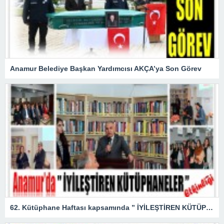
Anamur Belediye Başkan Yardımcısı AKÇA’ya Son Görev
62. Kütüphane Haftası kapsamında ” İYİLEŞTİREN KÜTÜPHANELER ” etkinliği düzenlendi.