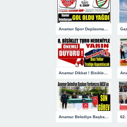
Anamur Spor Deplasmanda Gol Oldu Yağdı!
Anamur Dikkat ! Bisiklet Yarışı Nedeniyle Bazı Yollar Kapanacak
Anamur Belediye Başkan Yardımcısı AKÇA’ya Son Görev