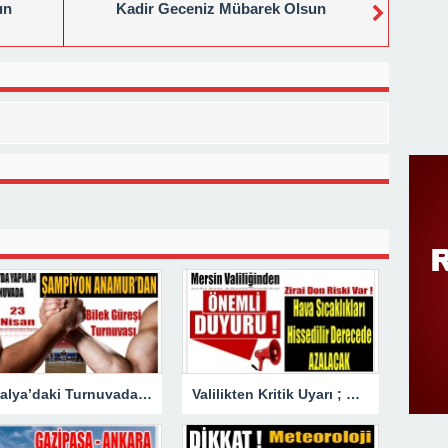
un
Kadir Geceniz Mübarek Olsun
Antalya’daki Turnuvada Şampiyon Anamur’dan
Valilikten Kritik Uyarı ; Hava Sıcaklığı Hissedilir Derecede Azalacak!