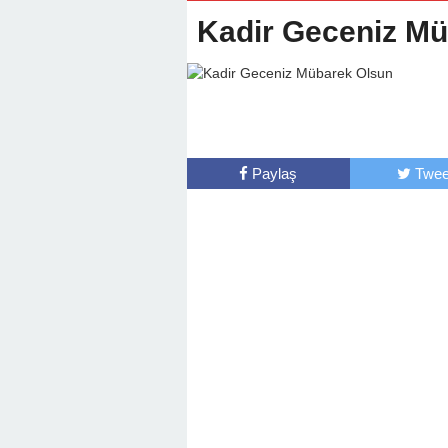
22:01 -
Anamur Milli Eğitimde Göre
Kadir Geceniz M
Paylaş
Twee