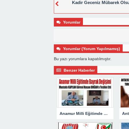
Kadir Geceniz Mübarek Ols
Yorumlar
Yorumlar (Yorum Yapılmamış)
Bu yazı yorumlara kapatılmıştır.
Benzer Haberler
Anamur Milli Eğitimde Görev Değişimi : Hasan DOĞAN Atandı