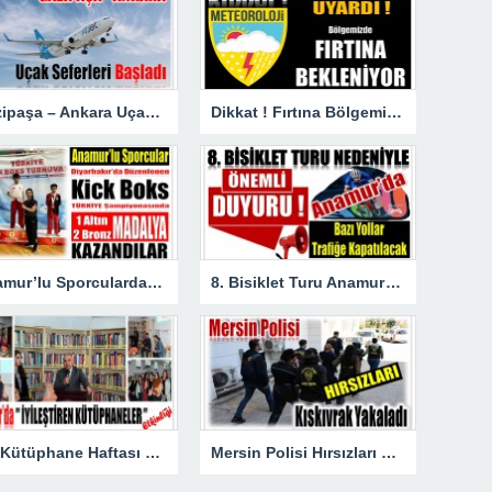
Gazipaşa – Ankara Uçak Seferleri Başladı
Dikkat ! Fırtına Bölgemizde Etkili Olacak
Anamur’lu Sporculardan Büyük Başarı ; 1 Altın 2 Bronz Madalya Kazandılar
8. Bisiklet Turu Anamur’dan Başlıyor. Bazı Yollar Trafiğe Kapatılacak
62. Kütüphane Haftası kapsamında ” İYİLEŞTİREN KÜTÜPHANELER ” etkinliği düzenlendi.
Mersin Polisi Hırsızları Kıskıvrak Yakaladı