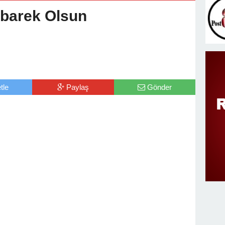
v Değişimi : Hasan DOĞAN Atandı
übarek Olsun
tle
Paylaş
Gönder