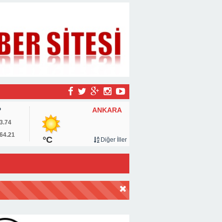
ANKARA
P
3.74
64.21
°C
Diğer İller