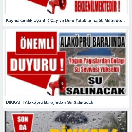
Kaymakamlık Uyardı ; Çay ve Dere Yataklarına 50 Metreden Fazla Yaklaşmayın
DİKKAT ! Alaköprü Barajından Su Salınacak