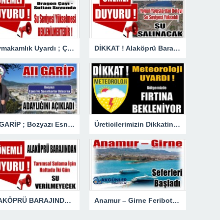
Kaymakamlık Uyardı ; Çay ve Dere Yataklarına 50 Metreden Fazla Yaklaşmayın
DİKKAT ! Alaköprü Barajından Su Salınacak
Ali GARİP ; Bozyazı Esnaf ve Sanatkarlar Odası’na Adaylığını Açıkladı
Üreticilerimizin Dikkatine ! Fırtına Bekleniyor
ALAKÖPRÜ BARAJINDAN HAFTADA İKİ GÜN TARIMSAL SULAMA SUYU VERİLEMEYECEK
Anamur – Girne Feribot Seferleri Başladı