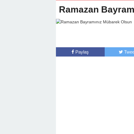
22:01 -
Anamur Milli Eğitimde Göre
Ramazan Bayramı
Paylaş
Twee