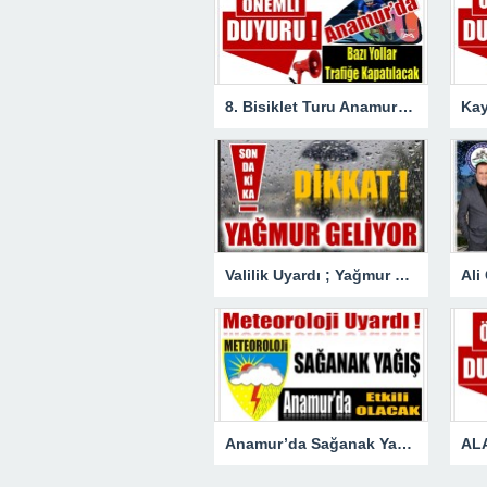
8. Bisiklet Turu Anamur’dan Başlıyor. Bazı Yollar Trafiğe Kapatılacak
Valilik Uyardı ; Yağmur Sabah Saatlerinden İtibaren Etkili Olacak
Anamur’da Sağanak Yağmur Etkili Olacak