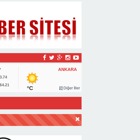
ANKARA
P
3.74
64.21
°C
Diğer İller