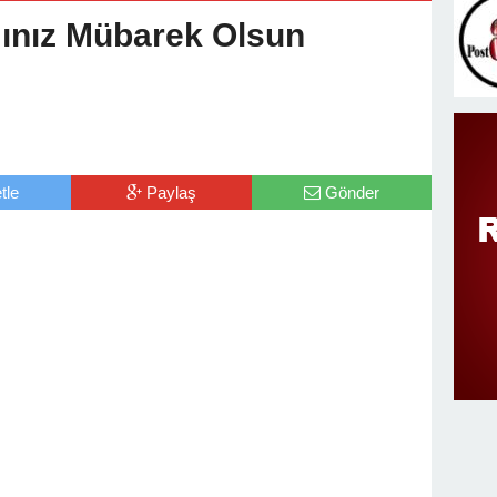
v Değişimi : Hasan DOĞAN Atandı
nız Mübarek Olsun
tle
Paylaş
Gönder