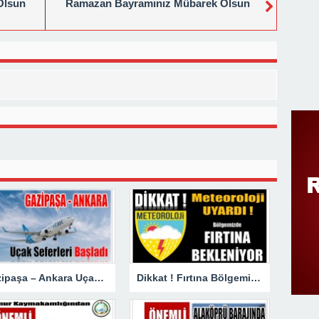
Olsun
Ramazan Bayramınız Mübarek Olsun
Gazipaşa – Ankara Uçak Seferleri Başladı
Dikkat ! Fırtına Bölgemizde Etkili Olacak