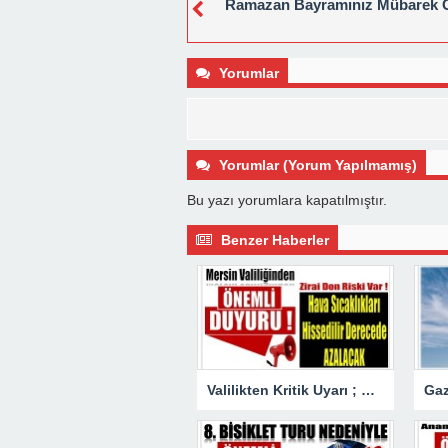
Ramazan Bayramınız Mübarek 
Yorumlar
Yorumlar (Yorum Yapılmamış)
Bu yazı yorumlara kapatılmıştır.
Benzer Haberler
Valilikten Kritik Uyarı ; Hava Sıcaklığı Hissedilir Derecede Azalacak!