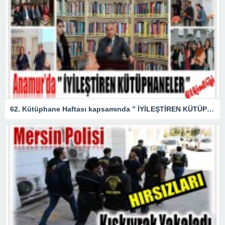
62. Kütüphane Haftası kapsamında ” İYİLEŞTİREN KÜTÜPHANELER ” etkinliği düzenlendi.