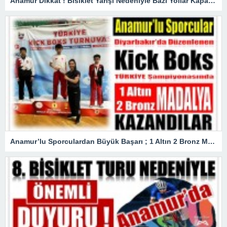
Anamur Dikkat ! Bisiklet Yarışı Nedeniyle Bazı Yollar Kapanacak
Anamur’lu Sporculardan Büyük Başarı ; 1 Altın 2 Bronz Madalya Kazandılar