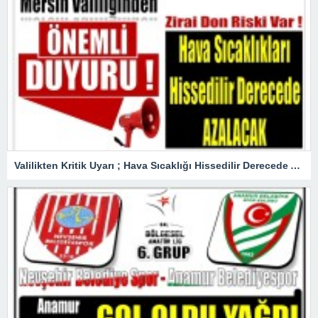
Valilikten Kritik Uyarı ; Hava Sıcaklığı Hissedilir Derecede Azalacak!