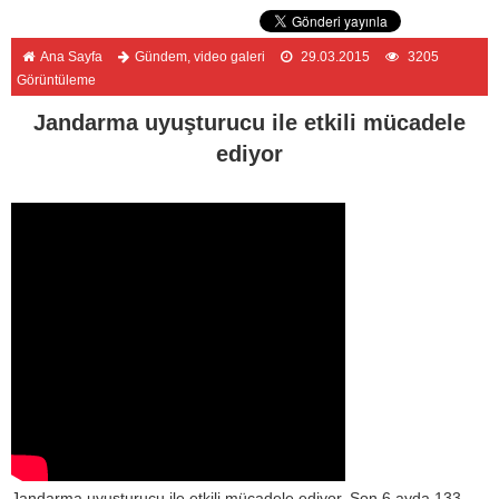
Ana Sayfa
Gündem
,
video galeri
29.03.2015
3205
Görüntüleme
Jandarma uyuşturucu ile etkili mücadele
ediyor
Jandarma uyuşturucu ile etkili mücadele ediyor. Son 6 ayda 133