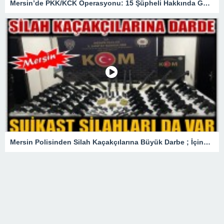
Mersin’de PKK/KCK Operasyonu: 15 Şüpheli Hakkında Gözaltı Kararı
Mersin Polisinden Silah Kaçakçılarına Büyük Darbe ; İçinde Suikast Silahları da Var