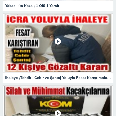
Yakacık’ta Kaza ; 1 Ölü 1 Yaralı
İhaleye ;Tehdit , Cebir ve Şantaj Yoluyla Fesat Karıştıranlara Operasyon