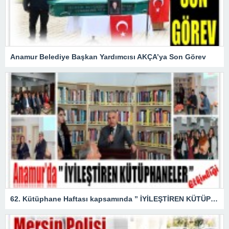
Anamur Belediye Başkan Yardımcısı AKÇA’ya Son Görev
62. Kütüphane Haftası kapsamında ” İYİLEŞTİREN KÜTÜPHANELER ” etkinliği düzenlendi.