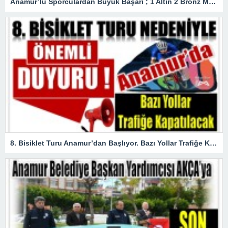
Anamur’lu Sporculardan Büyük Başarı ; 1 Altın 2 Bronz Madalya Kazandılar
8. Bisiklet Turu Anamur’dan Başlıyor. Bazı Yollar Trafiğe Kapatılacak