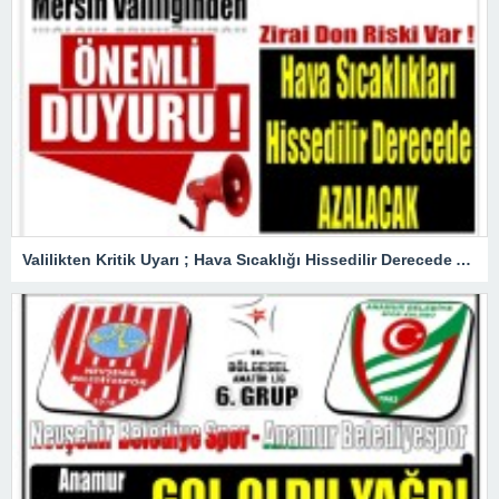
Valilikten Kritik Uyarı ; Hava Sıcaklığı Hissedilir Derecede Azalacak!