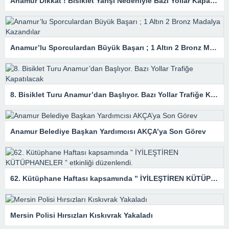
Anamur Dikkat ! Bisiklet Yarışı Nedeniyle Bazı Yollar Kapanacak
Anamur’lu Sporculardan Büyük Başarı ; 1 Altın 2 Bronz Madalya Kazandılar
8. Bisiklet Turu Anamur’dan Başlıyor. Bazı Yollar Trafiğe Kapatılacak
Anamur Belediye Başkan Yardımcısı AKÇA’ya Son Görev
62. Kütüphane Haftası kapsamında ” İYİLEŞTİREN KÜTÜPHANELER ” etkinliği düzenlendi.
Mersin Polisi Hırsızları Kıskıvrak Yakaladı