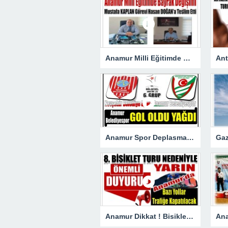
Anamur Milli Eğitimde Görev Değişimi : Hasan DOĞAN Atandı
Anamur Spor Deplasmanda Gol Oldu Yağdı!
Anamur Dikkat ! Bisiklet Yarışı Nedeniyle Bazı Yollar Kapanacak