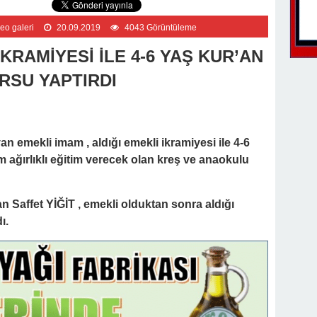
eo galeri
20.09.2019
4043 Görüntüleme
İKRAMİYESİ İLE 4-6 YAŞ KUR’AN
RSU YAPTIRDI
n emekli imam , aldığı emekli ikramiyesi ile 4-6
m ağırlıklı eğitim verecek olan kreş ve anaokulu
n Saffet YİĞİT , emekli olduktan sonra aldığı
ı.