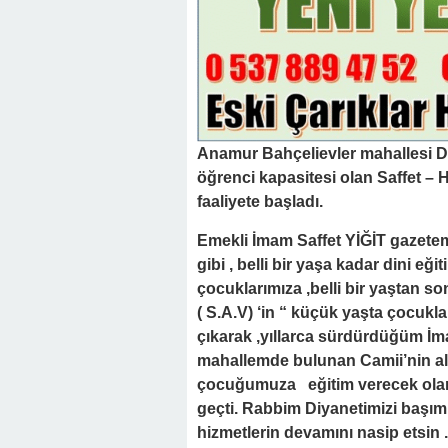
Anamur Bahçelievler mahallesi De
öğrenci kapasitesi olan Saffet –
faaliyete başladı.
Emekli İmam Saffet YİĞİT gazetemi
gibi , belli bir yaşa kadar dini e
çocuklarımıza ,belli bir yaştan 
( S.A.V) ‘in “ küçük yaşta çocukla
çıkarak ,yıllarca sürdürdüğüm İm
mahallemde bulunan Camii’nin alt
çocuğumuza eğitim verecek olan 
geçti. Rabbim Diyanetimizi başımı
hizmetlerin devamını nasip etsin .