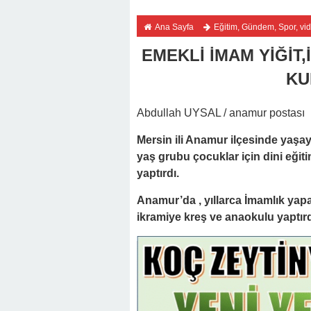
Ana Sayfa
Eğitim
,
Gündem
,
Spor
,
vid
EMEKLİ İMAM YİĞİT,
KU
Abdullah UYSAL / anamur postası
Mersin ili Anamur ilçesinde yaşaya
yaş grubu çocuklar için dini eğiti
yaptırdı.
Anamur’da , yıllarca İmamlık yapa
ikramiye kreş ve anaokulu yaptırd