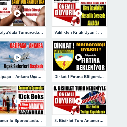
Antalya’daki Turnuvada Şampiyon Anamur’dan
Valilikten Kritik Uyarı ; Hava Sıcaklığı Hissedilir Derecede Azalacak!
Gazipaşa – Ankara Uçak Seferleri Başladı
Dikkat ! Fırtına Bölgemizde Etkili Olacak
Anamur’lu Sporculardan Büyük Başarı ; 1 Altın 2 Bronz Madalya Kazandılar
8. Bisiklet Turu Anamur’dan Başlıyor. Bazı Yollar Trafiğe Kapatılacak