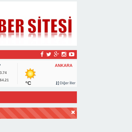
ANKARA
P
3.74
64.21
°C
Diğer İller