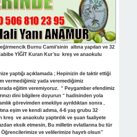
ğirmencik Burnu Camii’sinin altına yapılan ve 32
 Habibe YİĞİT Kuran Kur’su kreş ve anaokulu
ze yaptığı açıklamada ; Hepinizin de taktir ettiği
ğitim vermediğimiz yada veremediğimiz
sonrada eğitim veremiyoruz. “ Peygamber efendimiz
rınızı dini bilgilere doyurun “ hadisinden yola
amlık görevimden emekliye ayrıldıktan sonra ,
ına eşim ve kendi adıma, 4-6 yaş grubu 32
kreş ve anaokulu yaptırdık ve şuan faaliyete
zdan eksik etmesin, Bu milletin evlatlarına bu tür
 Öğrencilerimize ve velilerimize hayırlı olsun”