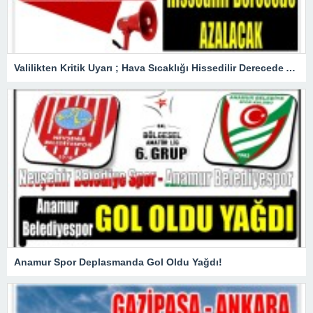
Valilikten Kritik Uyarı ; Hava Sıcaklığı Hissedilir Derecede Azalacak!
Anamur Spor Deplasmanda Gol Oldu Yağdı!