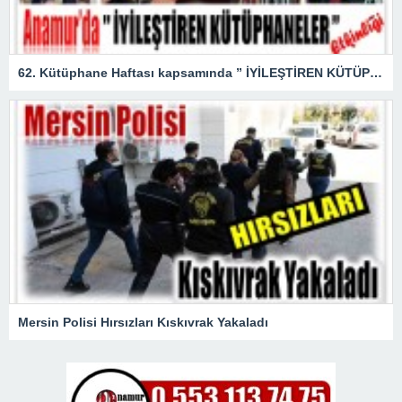
62. Kütüphane Haftası kapsamında ” İYİLEŞTİREN KÜTÜPHANELER ” etkinliği düzenlendi.
Mersin Polisi Hırsızları Kıskıvrak Yakaladı