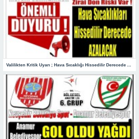
Valilikten Kritik Uyarı ; Hava Sıcaklığı Hissedilir Derecede Azalacak!