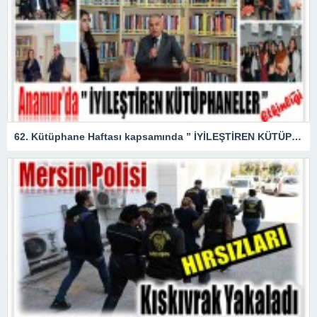
62. Kütüphane Haftası kapsamında ” İYİLEŞTİREN KÜTÜPHANELER ” etkinliği düzenlendi.