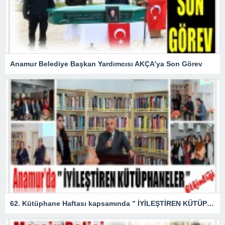
Anamur Belediye Başkan Yardımcısı AKÇA’ya Son Görev
62. Kütüphane Haftası kapsamında ” İYİLEŞTİREN KÜTÜPHANELER ” etkinliği düzenlendi.