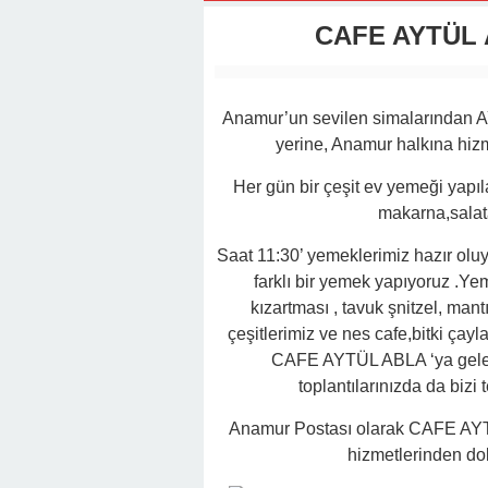
22:01 -
Anamur Milli Eğitimde Göre
CAFE AYTÜL 
Anamur’un sevilen simalarından A
yerine, Anamur halkına hiz
Her gün bir çeşit ev yemeği yap
makarna,salat
Saat 11:30’ yemeklerimiz hazır oluy
farklı bir yemek yapıyoruz .Ye
kızartması , tavuk şnitzel, mantı,
çeşitlerimiz ve nes cafe,bitki çayl
CAFE AYTÜL ABLA ‘ya gelen 
toplantılarınızda da bizi
Anamur Postası olarak CAFE AYT
hizmetlerinden dola