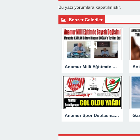
Bu yazı yorumlara kapatılmıştır.
Benzer Galeriler
Anamur Milli Eğitimde Görev Değişimi : Hasan DOĞAN Atandı
Anamur Spor Deplasmanda Gol Oldu Yağdı!