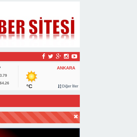
ANKARA
P
3.79
64.26
°C
Diğer İller