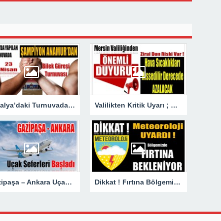
Antalya’daki Turnuvada Şampiyon Anamur’dan
Valilikten Kritik Uyarı ; Hava Sıcaklığı Hissedilir Derecede Azalacak!
Gazipaşa – Ankara Uçak Seferleri Başladı
Dikkat ! Fırtına Bölgemizde Etkili Olacak