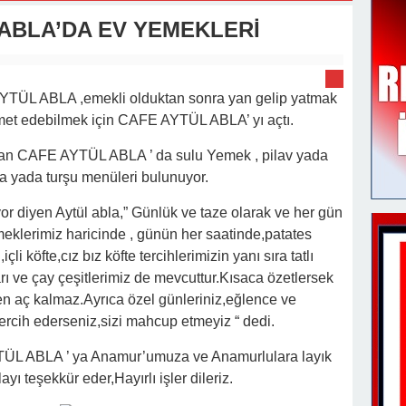
v Değişimi : Hasan DOĞAN Atandı
ABLA’DA EV YEMEKLERİ
YTÜL ABLA ,emekli olduktan sonra yan gelip yatmak
met edebilmek için CAFE AYTÜL ABLA’ yı açtı.
ılan CAFE AYTÜL ABLA ’ da sulu Yemek , pilav yada
a yada turşu menüleri bulunuyor.
or diyen Aytül abla,” Günlük ve taze olarak ve her gün
meklerimiz haricinde , günün her saatinde,patates
içli köfte,cız bız köfte tercihlerimizin yanı sıra tatlı
arı ve çay çeşitlerimiz de mevcuttur.Kısaca özetlersek
aç kalmaz.Ayrıca özel günleriniz,eğlence ve
 tercih ederseniz,sizi mahcup etmeyiz “ dedi.
ÜL ABLA ’ ya Anamur’umuza ve Anamurlulara layık
yı teşekkür eder,Hayırlı işler dileriz.