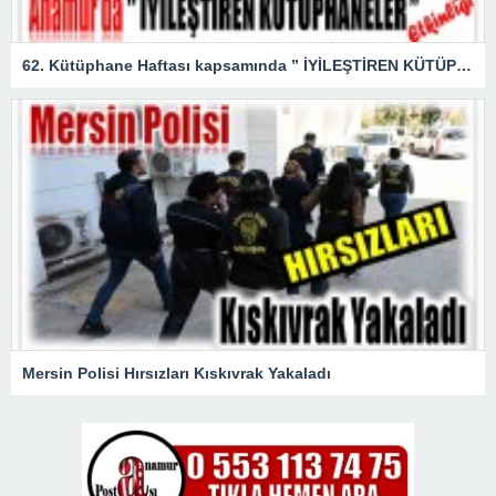
62. Kütüphane Haftası kapsamında ” İYİLEŞTİREN KÜTÜPHANELER ” etkinliği düzenlendi.
Mersin Polisi Hırsızları Kıskıvrak Yakaladı