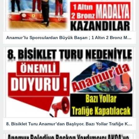
Anamur’lu Sporculardan Büyük Başarı ; 1 Altın 2 Bronz Madalya Kazandılar
8. Bisiklet Turu Anamur’dan Başlıyor. Bazı Yollar Trafiğe Kapatılacak