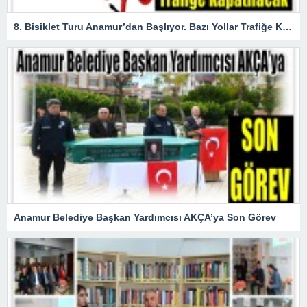
8. Bisiklet Turu Anamur’dan Başlıyor. Bazı Yollar Trafiğe Kapatılacak
Anamur Belediye Başkan Yardımcısı AKÇA’ya Son Görev