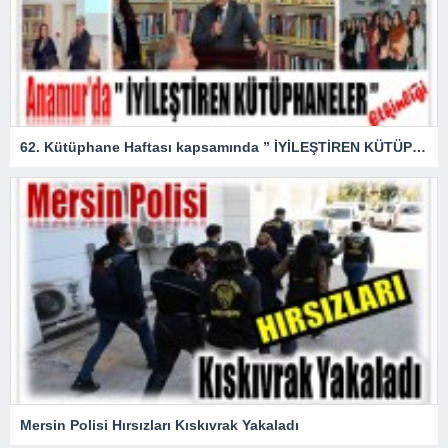
62. Kütüphane Haftası kapsamında ” İYİLEŞTİREN KÜTÜPHANELER ” etkinliği düzenlendi.
Mersin Polisi Hırsızları Kıskıvrak Yakaladı