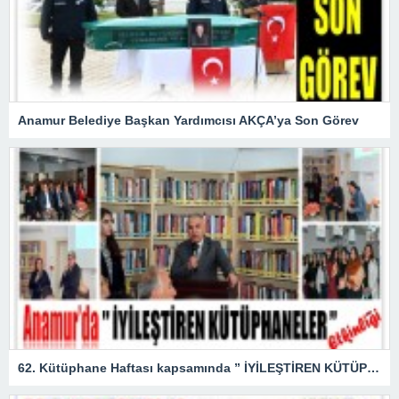
Anamur Belediye Başkan Yardımcısı AKÇA’ya Son Görev
62. Kütüphane Haftası kapsamında ” İYİLEŞTİREN KÜTÜPHANELER ” etkinliği düzenlendi.