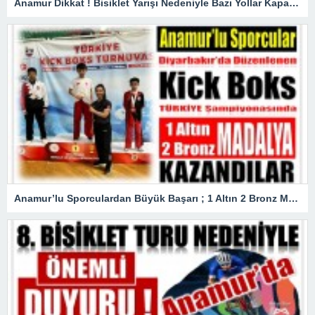
Anamur Dikkat ! Bisiklet Yarışı Nedeniyle Bazı Yollar Kapanacak
Anamur’lu Sporculardan Büyük Başarı ; 1 Altın 2 Bronz Madalya Kazandılar