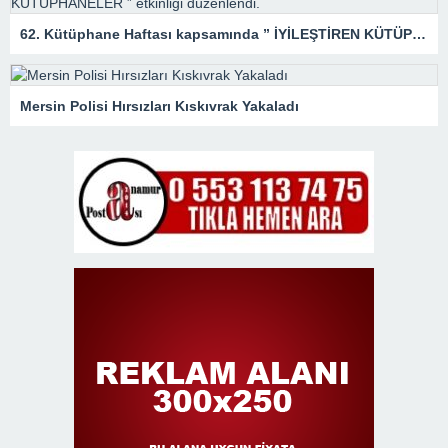
62. Kütüphane Haftası kapsamında ” İYİLEŞTİREN KÜTÜPHANELER ” etkinliği düzenlendi.
Mersin Polisi Hırsızları Kıskıvrak Yakaladı