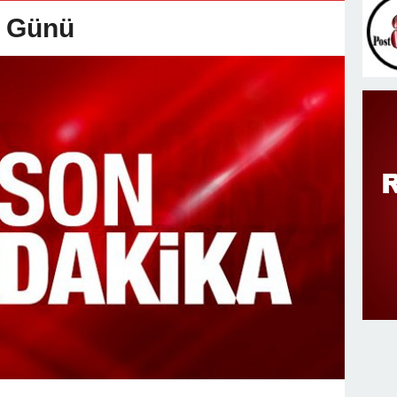
v Değişimi : Hasan DOĞAN Atandı
ı Günü