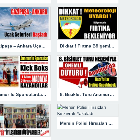
Gazipaşa – Ankara Uçak Seferleri Başladı
Dikkat ! Fırtına Bölgemizde Etkili Olacak
Anamur’lu Sporculardan Büyük Başarı ; 1 Altın 2 Bronz Madalya Kazandılar
8. Bisiklet Turu Anamur’dan Başlıyor. Bazı Yollar Trafiğe Kapatılacak
Mersin Polisi Hırsızları Kıskıvrak Yakaladı