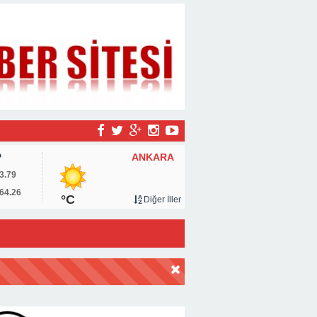
ANKARA
P
3.79
64.26
°C
Diğer İller