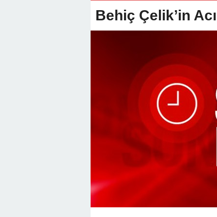
22:01 -
Anamur Milli Eğitimde Göre
Behiç Çelik’in Ac