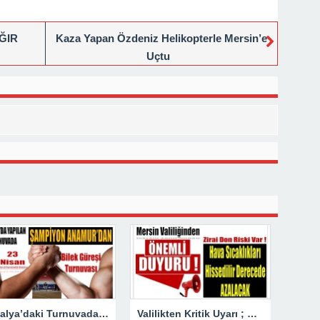
ĞIR
Kaza Yapan Özdeniz Helikopterle Mersin’e
Uçtu
Antalya’daki Turnuvada Şampiyon Anamur’dan
Valilikten Kritik Uyarı ; Hava Sıcaklığı Hissedilir Derecede Azalacak!