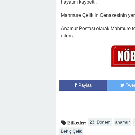
hayatını kaybetti.
Mahmure Çelik’in Cenazesinin yarı
Anamur Postası olarak Mahmure tey
dileriz.
Paylaş
Twee
23. Dönem
anamur
Etiketler:
Behiç Çelik