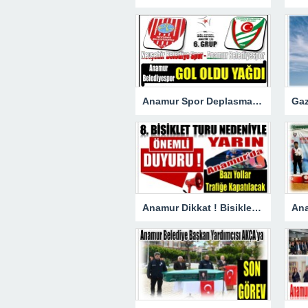
Anamur Spor Deplasmanda Gol Oldu Yağdı!
Anamur Dikkat ! Bisiklet Yarışı Nedeniyle Bazı Yollar Kapanacak