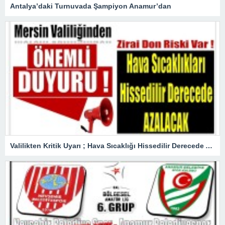
Antalya’daki Turnuvada Şampiyon Anamur’dan
Valilikten Kritik Uyarı ; Hava Sıcaklığı Hissedilir Derecede Azalacak!