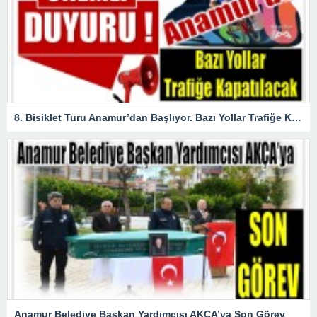
8. Bisiklet Turu Anamur’dan Başlıyor. Bazı Yollar Trafiğe Kapatılacak
Anamur Belediye Başkan Yardımcısı AKÇA’ya Son Görev