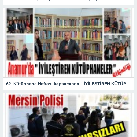
62. Kütüphane Haftası kapsamında ” İYİLEŞTİREN KÜTÜPHANELER ” etkinliği düzenlendi.