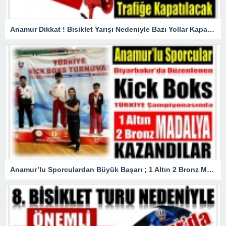
Anamur Dikkat ! Bisiklet Yarışı Nedeniyle Bazı Yollar Kapanacak
Anamur’lu Sporculardan Büyük Başarı ; 1 Altın 2 Bronz Madalya Kazandılar