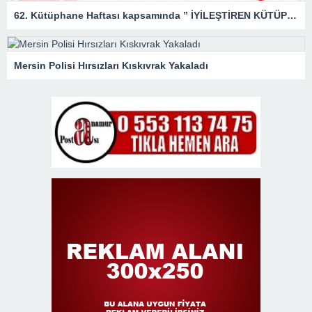
62. Kütüphane Haftası kapsamında ” İYİLEŞTİREN KÜTÜPHANELER ” etkinliği düzenlendi.
Mersin Polisi Hırsızları Kıskıvrak Yakaladı