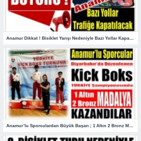
Anamur Dikkat ! Bisiklet Yarışı Nedeniyle Bazı Yollar Kapanacak
Anamur’lu Sporculardan Büyük Başarı ; 1 Altın 2 Bronz Madalya Kazandılar