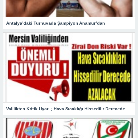
Antalya’daki Turnuvada Şampiyon Anamur’dan
Valilikten Kritik Uyarı ; Hava Sıcaklığı Hissedilir Derecede Azalacak!