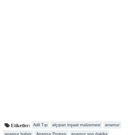
Adli Tıp
alçıpan inşaat malzemesi
anamur
Etiketler:
anamur haber
Anamur Postası
anamur son dakika