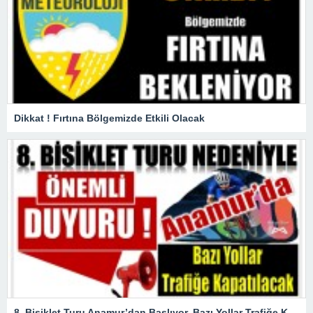
Dikkat ! Fırtına Bölgemizde Etkili Olacak
8. Bisiklet Turu Anamur’dan Başlıyor. Bazı Yollar Trafiğe Kapatılacak