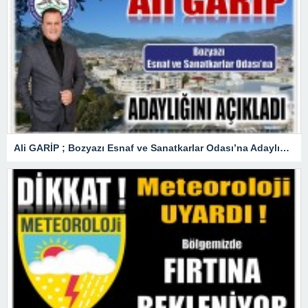
Ali GARİP ; Bozyazı Esnaf ve Sanatkarlar Odası’na Adaylığını Açıkladı