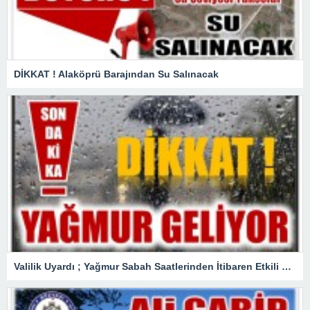
DİKKAT ! Alaköprü Barajından Su Salınacak
Valilik Uyardı ; Yağmur Sabah Saatlerinden İtibaren Etkili Olacak