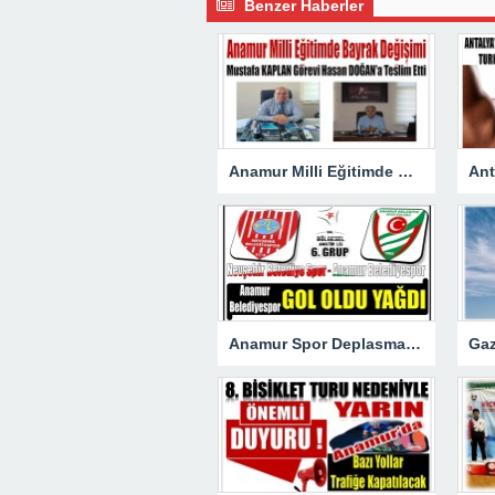
Benzer Haberler
Anamur Milli Eğitimde Görev Değişimi : Hasan DOĞAN Atandı
Anamur Spor Deplasmanda Gol Oldu Yağdı!