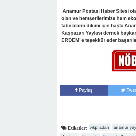
Anamur Postası Haber Sitesi ola
olan ve hemşerilerimize hem ek
tabelaların dikimi için başta A
Kaşpazarı Yaylası dernek başka
ERDEM’ e teşekkür eder başarılar
Paylaş
Twee
Akpiladan
anamur yay
Etiketler: