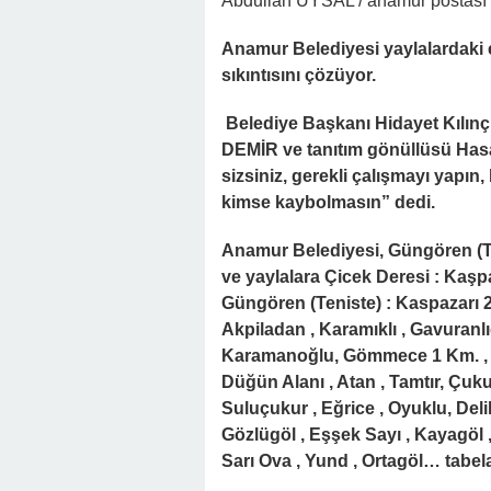
Abdullah UYSAL / anamur postası
Anamur Belediyesi yaylalardaki 
sıkıntısını çözüyor.
Belediye Başkanı Hidayet Kılın
DEMİR ve tanıtım gönüllüsü Hasan
sizsiniz, gerekli çalışmayı yapın,
kimse kaybolmasın” dedi.
Anamur Belediyesi, Güngören (Te
ve yaylalara Çicek Deresi : Kaş
Güngören (Teniste) : Kaspazarı 
Akpiladan , Karamıklı , Gavuranlı
Karamanoğlu, Gömmece 1 Km. , 
Düğün Alanı , Atan , Tamtır, Çukur
Suluçukur , Eğrice , Oyuklu, Deli
Gözlügöl , Eşşek Sayı , Kayagöl 
Sarı Ova , Yund , Ortagöl… tabel