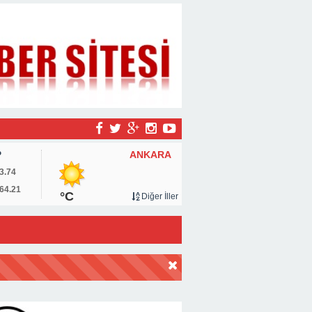
ANKARA
P
3.74
64.21
°C
Diğer İller