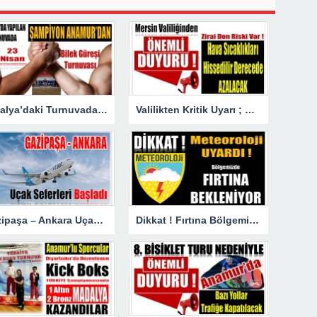
Antalya’daki Turnuvada Şampiyon Anamur’dan
Valilikten Kritik Uyarı ; Hava Sıcaklığı Hissedilir Derecede Azalacak!
Gazipaşa – Ankara Uçak Seferleri Başladı
Dikkat ! Fırtına Bölgemizde Etkili Olacak