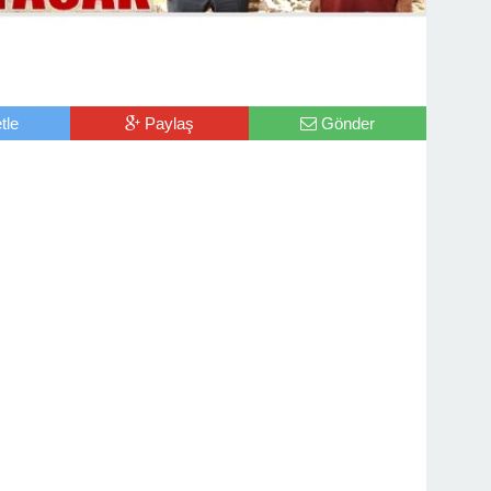
tle
Paylaş
Gönder