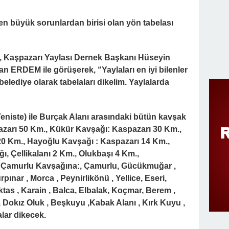
en büyük sorunlardan birisi olan yön tabelası
ç, Kaşpazarı Yaylası Dernek Başkanı Hüseyin
 ERDEM ile görüşerek, “Yaylaları en iyi bilenler
 belediye olarak tabelaları dikelim. Yaylalarda
niste) ile Burçak Alanı arasındaki bütün kavşak
pazarı 50 Km., Kükür Kavşağı: Kaspazarı 30 Km.,
20 Km., Hayoğlu Kavşağı : Kaspazarı 14 Km.,
ğı, Çellikalanı 2 Km., Olukbaşı 4 Km.,
Çamurlu Kavşağına:, Çamurlu, Gücükmuğar ,
pınar , Morca , Peynirlikönü , Yellice, Eseri,
ktas , Karain , Balca, Elbalak, Koçmar, Berem ,
, Dokız Oluk , Beşkuyu ,Kabak Alanı , Kırk Kuyu ,
alar dikecek.