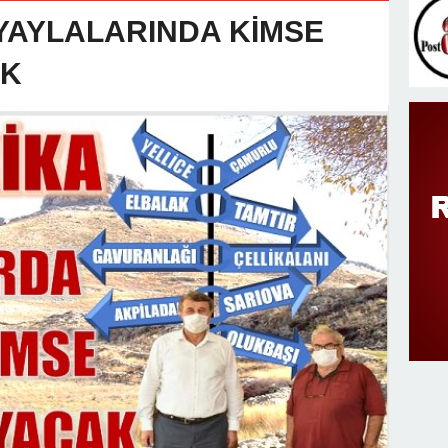
v Değişimi : Hasan DOĞAN Atandı
YAYLALARINDA KİMSE
AK