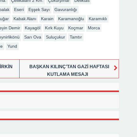
na:
Çellikalanı 2 Km.
Çukurpınar
Deliktas
balak
Eseri
Eşşek Sayı
Gavuranlığı
uğar
Kabak Alanı
Karain
Karamanoğlu
Karamıklı
eyin Demir
Kayagöl
Kırk Kuyu
Koçmar
Morca
ynirlikönü
Sarı Ova
Suluçukur
Tamtır
ce
Yund
İRKİN
BAŞKAN KILINÇ’TAN GAZİ HAFTASI
KUTLAMA MESAJI