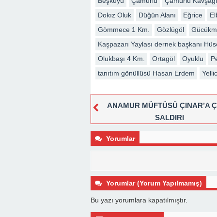
Beşkuyu
Çamurlu
Çamurlu Kavşağı
Dokız Oluk
Düğün Alanı
Eğrice
El
Gömmece 1 Km.
Gözlügöl
Gücükm
Kaşpazarı Yaylası dernek başkanı Hüs
Olukbaşı 4 Km.
Ortagöl
Oyuklu
Pe
tanıtım gönüllüsü Hasan Erdem
Yelli
ANAMUR MÜFTÜSÜ ÇINAR’A Ç
SALDIRI
Yorumlar
Yorumlar (Yorum Yapılmamış)
Bu yazı yorumlara kapatılmıştır.