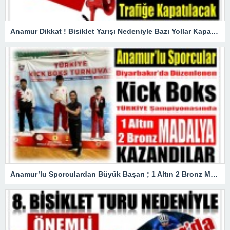
Anamur Dikkat ! Bisiklet Yarışı Nedeniyle Bazı Yollar Kapanacak
Anamur’lu Sporculardan Büyük Başarı ; 1 Altın 2 Bronz Madalya Kazandılar