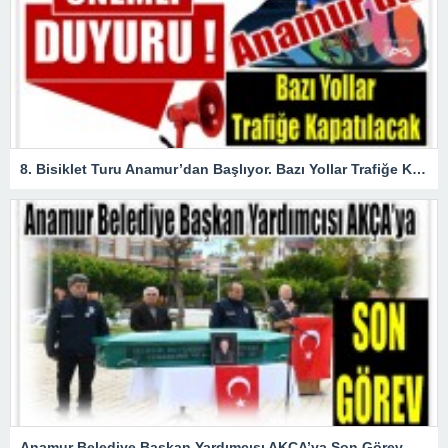
8. Bisiklet Turu Anamur’dan Başlıyor. Bazı Yollar Trafiğe Kapatılacak
Anamur Belediye Başkan Yardımcısı AKÇA’ya Son Görev