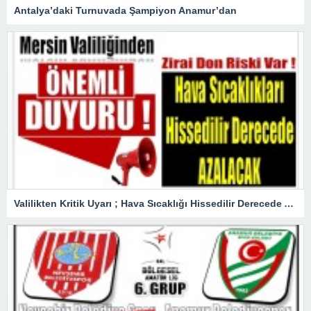
Antalya’daki Turnuvada Şampiyon Anamur’dan
Valilikten Kritik Uyarı ; Hava Sıcaklığı Hissedilir Derecede Azalacak!