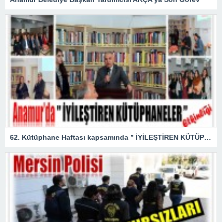
62. Kütüphane Haftası kapsamında ” İYİLEŞTİREN KÜTÜPHANELER ” etkinliği düzenlendi.