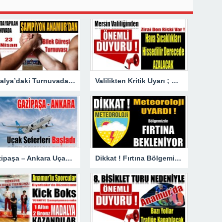
Antalya’daki Turnuvada Şampiyon Anamur’dan
Valilikten Kritik Uyarı ; Hava Sıcaklığı Hissedilir Derecede Azalacak!
Gazipaşa – Ankara Uçak Seferleri Başladı
Dikkat ! Fırtına Bölgemizde Etkili Olacak