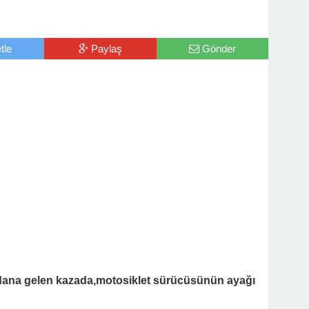
tle
Paylaş
Gönder
ydana gelen kazada,motosiklet sürücüsünün ayağı