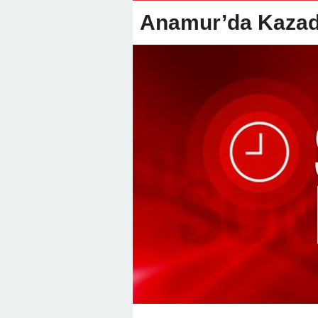
22:01 -
Anamur Milli Eğitimde Göre
Anamur’da Kazad