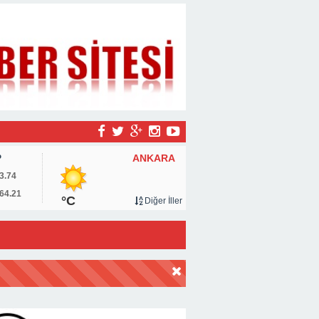
ANKARA
P
3.74
64.21
°C
Diğer İller