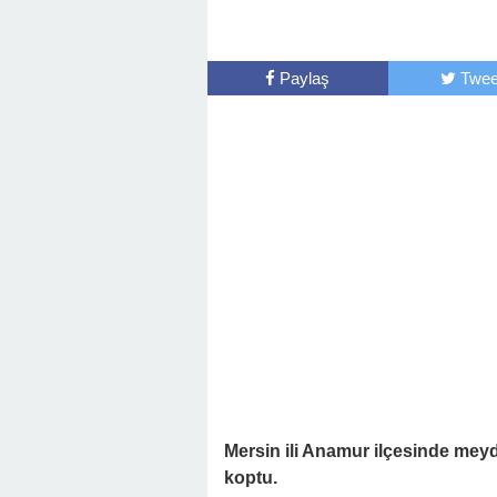
Paylaş
Twee
Mersin ili Anamur ilçesinde me
koptu.