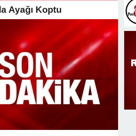
v Değişimi : Hasan DOĞAN Atandı
a Ayağı Koptu