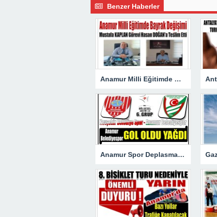
Benzer Haberler
Anamur Milli Eğitimde Görev Değişimi : Hasan DOĞAN Atandı
Anamur Spor Deplasmanda Gol Oldu Yağdı!