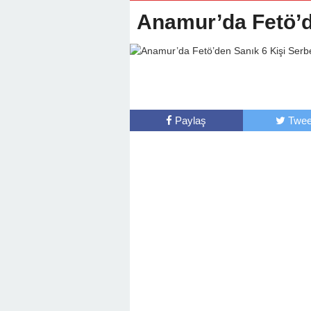
Anamur’da Fetö’d
Paylaş
Twee