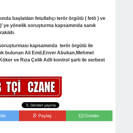
da başlatılan fetullahçı terör örgütü ( fetö ) ve
y )’ ye yönelik soruşturma kapsamında sanık
rakıldı.
soruşturması kapsamında terör örgütü ile
 sanık bulunan Ali Emil,Enver Abukan,Mehmet
r ve Rıza Çelik Adli kontrol şartı ile serbest
tle
Paylaş
Gönder