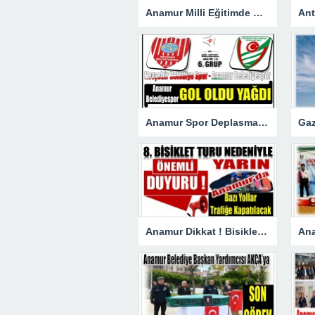
Anamur Milli Eğitimde Görev Değişimi : Hasan DOĞAN Atandı
Anamur Spor Deplasmanda Gol Oldu Yağdı!
Anamur Dikkat ! Bisiklet Yarışı Nedeniyle Bazı Yollar Kapanacak