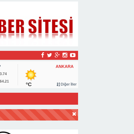
ANKARA
P
3.74
64.21
°C
Diğer İller