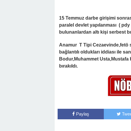
15 Temmuz darbe girişimi sonrasın
paralel devlet yapılanması ( pd
bulunanlardan altı kişi serbest bı
Anamur T Tipi Cezaevinde,fetö 
bağlantılı oldukları iddiası ile
Bodur,Muhammet Usta,Mustafa Köke
bırakıldı.
Paylaş
Twee