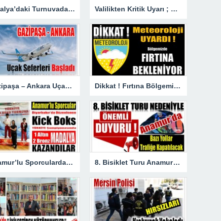
Antalya’daki Turnuvada Şampiyon Anamur’dan
Valilikten Kritik Uyarı ; Hava Sıcaklığı Hissedilir Derecede Azalacak!
Gazipaşa – Ankara Uçak Seferleri Başladı
Dikkat ! Fırtına Bölgemizde Etkili Olacak
Anamur’lu Sporculardan Büyük Başarı ; 1 Altın 2 Bronz Madalya Kazandılar
8. Bisiklet Turu Anamur’dan Başlıyor. Bazı Yollar Trafiğe Kapatılacak