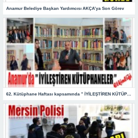
Anamur Belediye Başkan Yardımcısı AKÇA’ya Son Görev
62. Kütüphane Haftası kapsamında ” İYİLEŞTİREN KÜTÜPHANELER ” etkinliği düzenlendi.