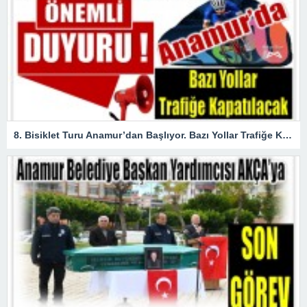
8. Bisiklet Turu Anamur’dan Başlıyor. Bazı Yollar Trafiğe Kapatılacak