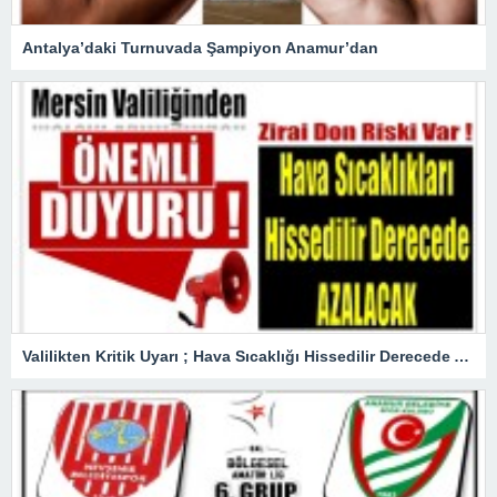
Antalya’daki Turnuvada Şampiyon Anamur’dan
Valilikten Kritik Uyarı ; Hava Sıcaklığı Hissedilir Derecede Azalacak!