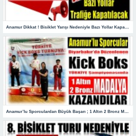
Anamur Dikkat ! Bisiklet Yarışı Nedeniyle Bazı Yollar Kapanacak
Anamur’lu Sporculardan Büyük Başarı ; 1 Altın 2 Bronz Madalya Kazandılar