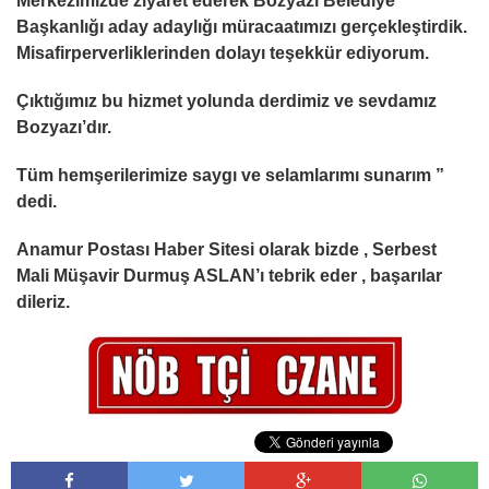
Merkezimizde ziyaret ederek Bozyazı Belediye
Başkanlığı aday adaylığı müracaatımızı gerçekleştirdik.
Misafirperverliklerinden dolayı teşekkür ediyorum.
Çıktığımız bu hizmet yolunda derdimiz ve sevdamız
Bozyazı
’
dır.
Tüm hemş
e
rilerimize saygı ve selamlarımı sunarım
”
dedi.
Anamur Postası Haber Sitesi olarak bizde ,
Serbest
Mali Müşavir Durmuş ASLAN’ı tebrik eder , başarılar
dileriz.