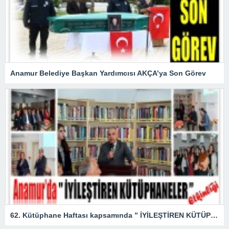
Anamur Belediye Başkan Yardımcısı AKÇA’ya Son Görev
62. Kütüphane Haftası kapsamında ” İYİLEŞTİREN KÜTÜPHANELER ” etkinliği düzenlendi.