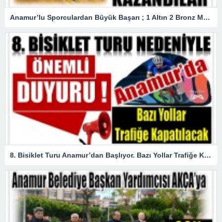
Anamur’lu Sporculardan Büyük Başarı ; 1 Altın 2 Bronz Madalya Kazandılar
8. Bisiklet Turu Anamur’dan Başlıyor. Bazı Yollar Trafiğe Kapatılacak