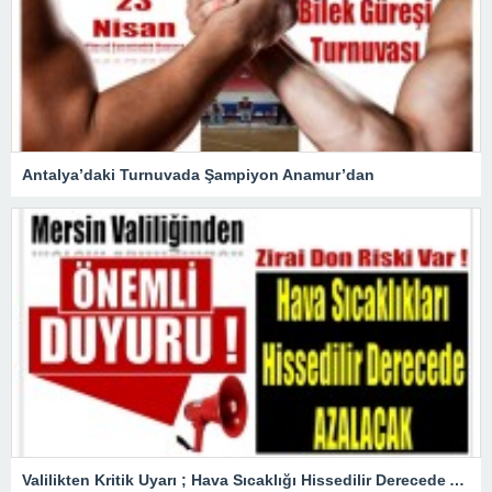
Antalya’daki Turnuvada Şampiyon Anamur’dan
Valilikten Kritik Uyarı ; Hava Sıcaklığı Hissedilir Derecede Azalacak!