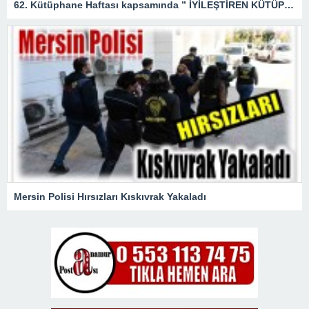
62. Kütüphane Haftası kapsamında ” İYİLEŞTİREN KÜTÜPHANELER ” etkinliği düzenlendi.
Mersin Polisi Hırsızları Kıskıvrak Yakaladı