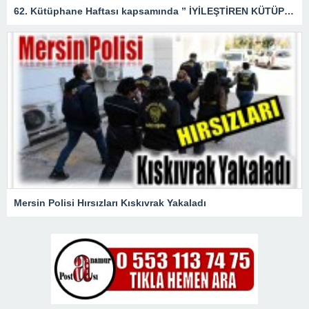
62. Kütüphane Haftası kapsamında ” İYİLEŞTİREN KÜTÜPHANELER ” etkinliği düzenlendi.
Mersin Polisi Hırsızları Kıskıvrak Yakaladı