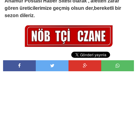
Anamur Postası Haber Sitesi olarak , afetten zarar
gören üreticilerimize geçmiş olsun der,bereketli bir
sezon dileriz.