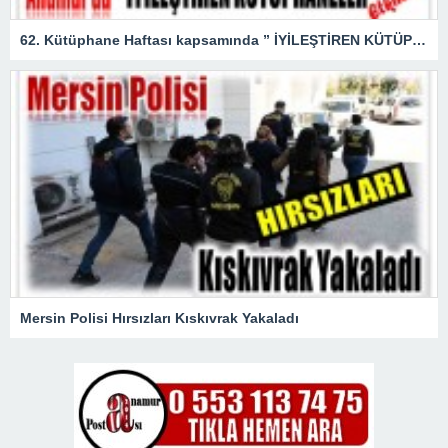
62. Kütüphane Haftası kapsamında ” İYİLEŞTİREN KÜTÜPHANELER ” etkinliği düzenlendi.
Mersin Polisi Hırsızları Kıskıvrak Yakaladı