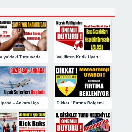
Antalya’daki Turnuvada Şampiyon Anamur’dan
Valilikten Kritik Uyarı ; Hava Sıcaklığı Hissedilir Derecede Azalacak!
Gazipaşa – Ankara Uçak Seferleri Başladı
Dikkat ! Fırtına Bölgemizde Etkili Olacak