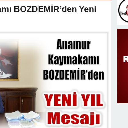
v Değişimi : Hasan DOĞAN Atandı
mı BOZDEMİR’den Yeni