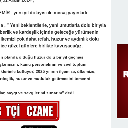
 31 Aralık 2024 )
 , yeni yıl dolayısı ile mesaj yayınladı.
 , ”
Yeni beklentilerle, yeni umutlarla dolu bir yıla
eraberlik ve kardeşlik içinde geleceğe yürümenin
ülkemizi çok daha refah, huzur ve aydınlık dolu
nice güzel günlere birlikte kavuşacağız.
 ön planda olduğu huzur dolu bir yıl geçmesi
larımızın, kamu personelinin ve sivil toplum
eklerimle kutluyor; 2025 yılının ilçemize, ülkemize,
ardeşlik, huzur ve mutluluk getirmesini temenni
lar, saygı ve sevgilerimi sunarım” dedi.