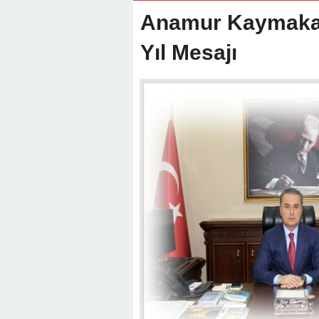
22:01 -
Anamur Milli Eğitimde Göre
Anamur Kaymaka
Yıl Mesajı