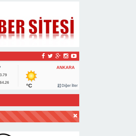
ANKARA
P
3.79
64.26
°C
Diğer İller