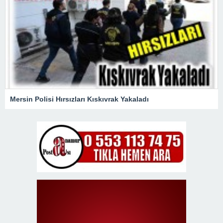
Mersin Polisi Hırsızları Kıskıvrak Yakaladı