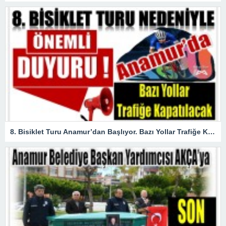
8. Bisiklet Turu Anamur’dan Başlıyor. Bazı Yollar Trafiğe Kapatılacak