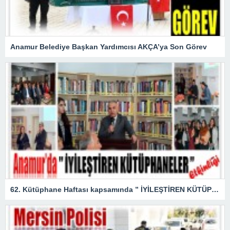
Anamur Belediye Başkan Yardımcısı AKÇA’ya Son Görev
62. Kütüphane Haftası kapsamında ” İYİLEŞTİREN KÜTÜPHANELER ” etkinliği düzenlendi.