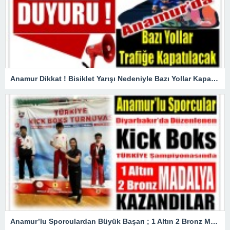
Anamur Dikkat ! Bisiklet Yarışı Nedeniyle Bazı Yollar Kapanacak
Anamur’lu Sporculardan Büyük Başarı ; 1 Altın 2 Bronz Madalya Kazandılar