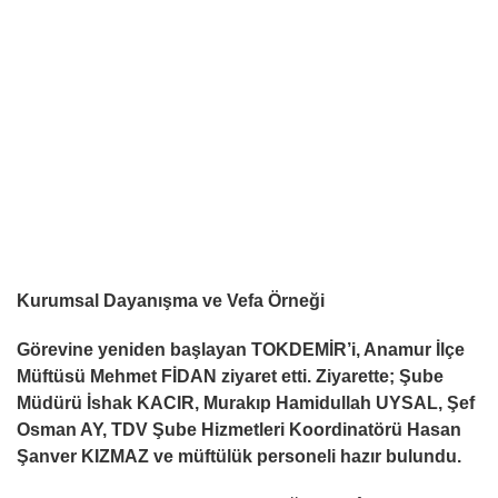
Kurumsal Dayanı
ş
ma ve Vefa Örne
ğ
i
Görevine yeniden ba
ş
layan TOKDEM
İR
’i, Anamur
İ
lçe
Müftüsü Mehmet F
İDAN
ziyaret etti. Ziyarette;
Ş
ube
Müdürü
İ
shak KACIR, Murakıp Hamidullah UYSAL,
Ş
ef
Osman AY, TDV
Ş
ube Hizmetleri Koordinatörü Hasan
Ş
anver KIZMAZ ve müftülük personeli hazır bulundu.