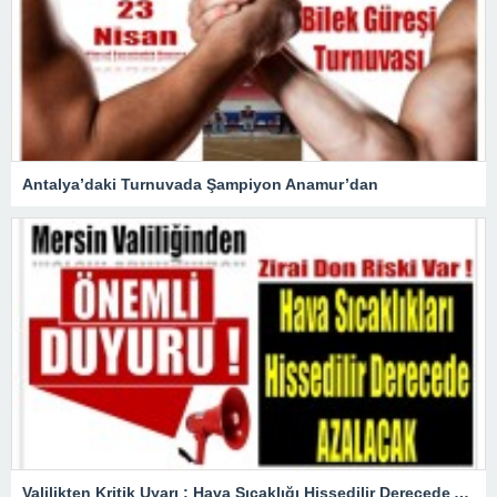
Antalya’daki Turnuvada Şampiyon Anamur’dan
Valilikten Kritik Uyarı ; Hava Sıcaklığı Hissedilir Derecede Azalacak!