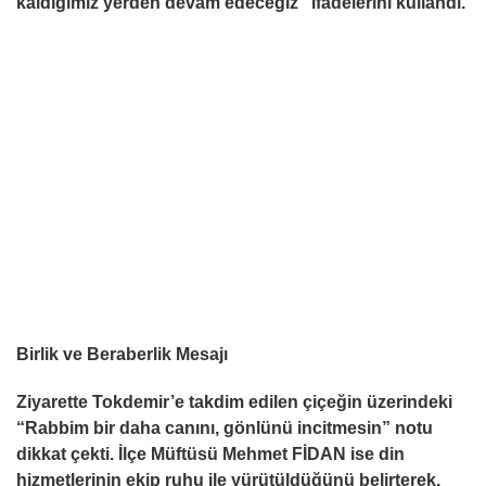
kaldı
ğ
ımız yerden devam edece
ğ
iz” ifadelerini kullandı.
Birlik ve Beraberlik Mesajı
Ziyarette Tokdemir’e takdim edilen çiçe
ğ
in üzerindeki
“Rabbim bir daha canını, gönlünü incitmesin” notu
dikkat çekti.
İ
lçe Müftüsü Mehmet F
İDAN
ise din
hizmetlerinin ekip ruhu ile yürütüldü
ğ
ünü belirterek,