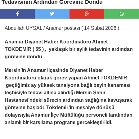
Tedavisinin Ardından Görevine Döndü
Abdullah UYSAL / Anamur postası ( 14 Şubat 2026 )
Anamur Diyanet Haber Koordinatörü Ahmet
TOKDEMİR ( 55 ) , yaklaşık bir aylık tedavinin ardından
görevine döndü.
Mersin’in Anamur ilçesinde Diyanet Haber
Koordinatörü olarak görev yapan Ahmet TOKDEM
İR
geçti
ğ
imiz ay yüksek tansiyona ba
ğ
lı beyin kanaması
te
ş
hisiyle tedavi altına alındı
ğ
ı Mersin
Ş
ehir
Hastanesi’ndeki sürecin ardından sa
ğ
lı
ğ
ına kavu
ş
arak
görevine ba
ş
ladı. Tokdemir’in mesaiye dönü
ş
ü
dolayısıyla Anamur
İ
lçe Müftülü
ğ
ü personeli tarafından
anlamlı bir kar
ş
ılama programı gerçekle
ş
tirildi.