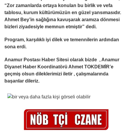
“Zor zamanlarda ortaya konulan bu birlik ve vefa
tablosu, kurum kültürümüzün en güzel yansımasıdır.
Ahmet Bey’in sa
ğ
lı
ğ
ına kavu
ş
arak aramıza dönmesi
bizleri ziyadesiyle memnun etmi
ş
tir” dedi.
Program, kar
ş
ılıklı iyi dilek ve temennilerin ardından
sona erdi.
Anamur Postası Haber Sitesi olarak bizde , Anamur
Diyanet Haber Koordinatörü Ahmet TOKDEM
İR’e
geçmiş olsun dileklerimizi iletir , çalışmalarında
başarılar dileriz.