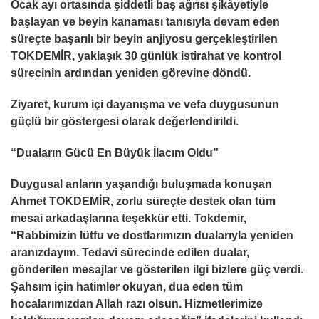
Ocak ayı ortasında
ş
iddetli ba
ş
a
ğ
rısı
ş
ikâyetiyle
ba
ş
layan ve beyin kanaması tanısıyla devam eden
süreçte ba
ş
arılı bir beyin anjiyosu gerçekle
ş
tirilen
TOKDEM
İR
, yakla
ş
ık 30 günlük istirahat ve kontrol
sürecinin ardından yeniden görevine döndü.
Ziyaret, kurum içi dayanı
ş
ma ve vefa duygusunun
güçlü bir göstergesi olarak de
ğ
erlendirildi.
“Duaların Gücü En Büyük
İ
lacım Oldu”
Duygusal anların ya
ş
andı
ğ
ı bulu
ş
mada konu
ş
an
Ahmet TOKDEM
İR
, zorlu süreçte destek olan tüm
mesai arkada
ş
larına te
ş
ekkür etti. Tokdemir,
“Rabbimizin lütfu ve dostlarımızın dualarıyla yeniden
aranızdayım. Tedavi sürecinde edilen dualar,
gönderilen mesajlar ve gösterilen ilgi bizlere güç verdi.
Ş
ahsım için hatimler okuyan, dua eden tüm
hocalarımızdan Allah razı olsun. Hizmetlerimize