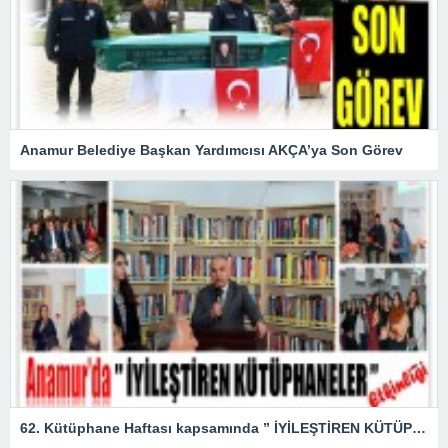
Anamur Belediye Başkan Yardımcısı AKÇA’ya Son Görev
62. Kütüphane Haftası kapsamında ” İYİLEŞTİREN KÜTÜPHANELER ” etkinliği düzenlendi.