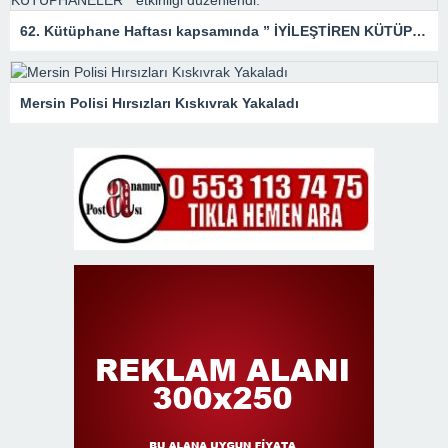
62. Kütüphane Haftası kapsamında ” İYİLEŞTİREN KÜTÜPHANELER ” etkinliği düzenlendi.
Mersin Polisi Hırsızları Kıskıvrak Yakaladı