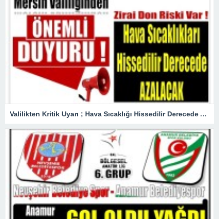
Valilikten Kritik Uyarı ; Hava Sıcaklığı Hissedilir Derecede Azalacak!