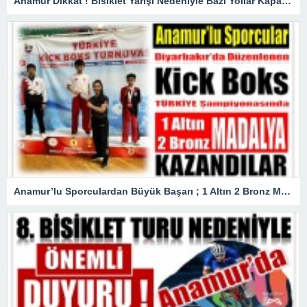
Anamur Dikkat ! Bisiklet Yarışı Nedeniyle Bazı Yollar Kapanacak
Anamur’lu Sporculardan Büyük Başarı ; 1 Altın 2 Bronz Madalya Kazandılar