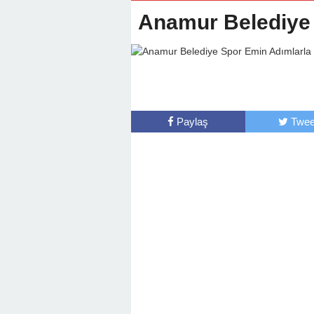
22:01 -
Anamur Milli Eğitimde Göre
Anamur Belediye 
Paylaş
Twee