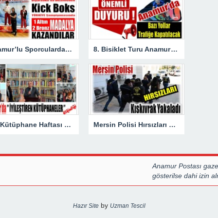
Anamur’lu Sporculardan Büyük Başarı ; 1 Altın 2 Bronz Madalya Kazandılar
8. Bisiklet Turu Anamur’dan Başlıyor. Bazı Yollar Trafiğe Kapatılacak
62. Kütüphane Haftası kapsamında ” İYİLEŞTİREN KÜTÜPHANELER ” etkinliği düzenlendi.
Mersin Polisi Hırsızları Kıskıvrak Yakaladı
Anamur Postası gazet
gösterilse dahi izin 
by
Hazır Site
Uzman Tescil