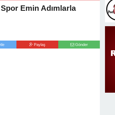
v Değişimi : Hasan DOĞAN Atandı
Spor Emin Adımlarla
tle
Paylaş
Gönder