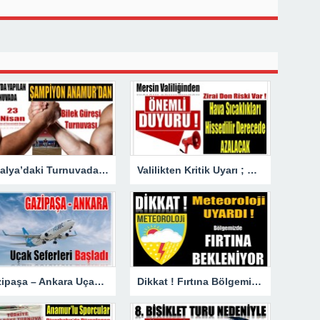
Antalya’daki Turnuvada Şampiyon Anamur’dan
Valilikten Kritik Uyarı ; Hava Sıcaklığı Hissedilir Derecede Azalacak!
Gazipaşa – Ankara Uçak Seferleri Başladı
Dikkat ! Fırtına Bölgemizde Etkili Olacak