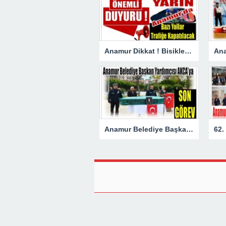
Anamur Dikkat ! Bisiklet Yarışı Nedeniyle Bazı Yollar Kapanacak
Anamur Belediye Başkan Yardımcısı AKÇA’ya Son Görev