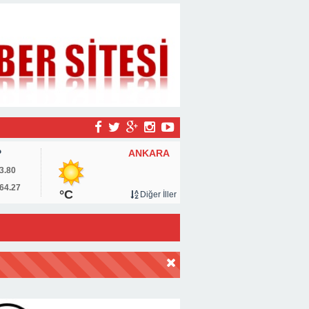
ANKARA
P
3.80
64.27
°C
Diğer İller