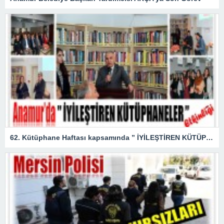
62. Kütüphane Haftası kapsamında ” İYİLEŞTİREN KÜTÜPHANELER ” etkinliği düzenlendi.