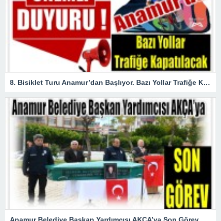
8. Bisiklet Turu Anamur’dan Başlıyor. Bazı Yollar Trafiğe Kapatılacak
Anamur Belediye Başkan Yardımcısı AKÇA’ya Son Görev