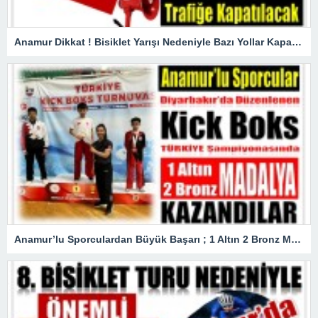
Anamur Dikkat ! Bisiklet Yarışı Nedeniyle Bazı Yollar Kapanacak
Anamur’lu Sporculardan Büyük Başarı ; 1 Altın 2 Bronz Madalya Kazandılar