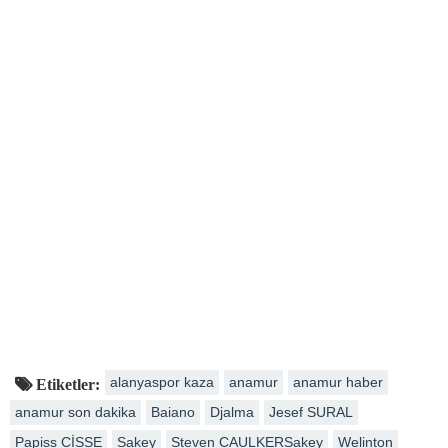
alanyaspor kaza
anamur
anamur haber
Etiketler:
anamur son dakika
Baiano
Djalma
Jesef SURAL
Papiss CİSSE
Sakey
Steven CAULKERSakey
Welinton