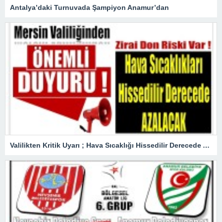
Antalya’daki Turnuvada Şampiyon Anamur’dan
Valilikten Kritik Uyarı ; Hava Sıcaklığı Hissedilir Derecede Azalacak!