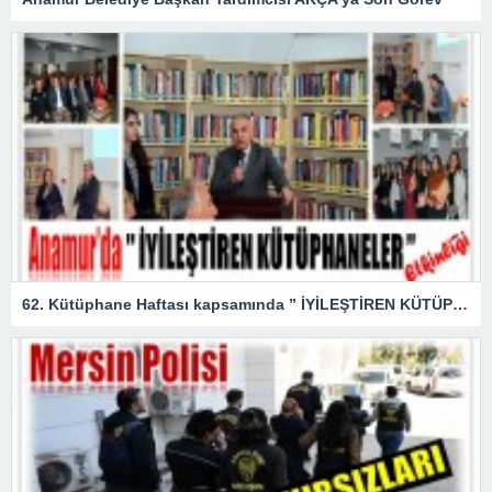
62. Kütüphane Haftası kapsamında ” İYİLEŞTİREN KÜTÜPHANELER ” etkinliği düzenlendi.