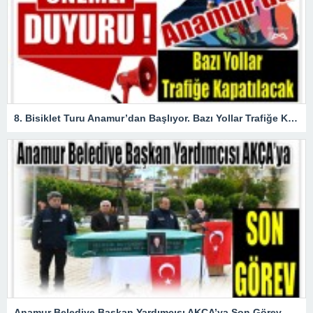
8. Bisiklet Turu Anamur’dan Başlıyor. Bazı Yollar Trafiğe Kapatılacak
Anamur Belediye Başkan Yardımcısı AKÇA’ya Son Görev