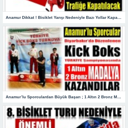
Anamur Dikkat ! Bisiklet Yarışı Nedeniyle Bazı Yollar Kapanacak
Anamur’lu Sporculardan Büyük Başarı ; 1 Altın 2 Bronz Madalya Kazandılar