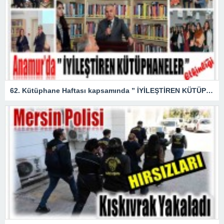
62. Kütüphane Haftası kapsamında ” İYİLEŞTİREN KÜTÜPHANELER ” etkinliği düzenlendi.