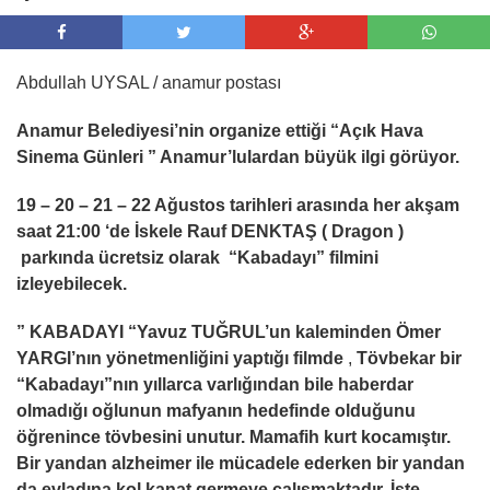
Abdullah UYSAL / anamur postası
Anamur Belediyesi’nin organize ettiği “Açık Hava
Sinema Günleri ” Anamur’lulardan büyük ilgi görüyor.
19 – 20 – 21 – 22 Ağustos tarihleri arasında her akşam
saat 21:00 ‘de İskele Rauf DENKTAŞ ( Dragon )
parkında ücretsiz olarak “Kabadayı” filmini
izleyebilecek.
” KABADAYI “Yavuz TUĞRUL’un kaleminden Ömer
YARGI’nın yönetmenliğini yaptığı filmde
,
Tövbekar bir
“Kabadayı”nın yıllarca varlığından bile haberdar
olmadığı oğlunun mafyanın hedefinde olduğunu
öğrenince tövbesini unutur. Mamafih kurt kocamıştır.
Bir yandan alzheimer ile mücadele ederken bir yandan
da evladına kol kanat germeye çalışmaktadır. İşte