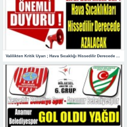
Valilikten Kritik Uyarı ; Hava Sıcaklığı Hissedilir Derecede Azalacak!