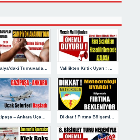
Antalya’daki Turnuvada Şampiyon Anamur’dan
Valilikten Kritik Uyarı ; Hava Sıcaklığı Hissedilir Derecede Azalacak!
Gazipaşa – Ankara Uçak Seferleri Başladı
Dikkat ! Fırtına Bölgemizde Etkili Olacak