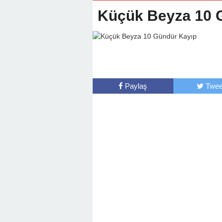
22:01 -
Anamur Milli Eğitimde Göre
Küçük Beyza 10 
Paylaş
Twee