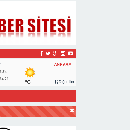
ANKARA
P
3.74
64.21
°C
Diğer İller