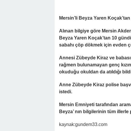
Mersin’li Beyza Yaren Koçak’tan
Alınan bilgiye göre Mersin Akdeniz
Beyza Yaren Koçak’tan 10 gündür
sabahı çöp dökmek için evden çı
Annesi Zübeyde Kiraz ve babası
rağmen bulunamayan genç kızın ya
okuduğu okuldan da atıldığı bildir
Anne Zübeyde Kiraz polise başvur
istedi.
Mersin Emniyeti
tarafından arama
Beyza’ nın bilgilerinin tüm illerle p
kaynak:gundem33.com