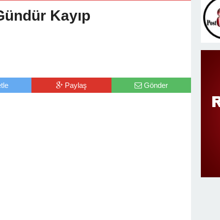
v Değişimi : Hasan DOĞAN Atandı
Gündür Kayıp
tle
Paylaş
Gönder