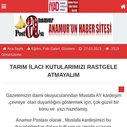
Ana Sayfa
Eğitim
,
Foto Galeri
,
Gündem
27.03.2015
2519
Görüntüleme
TARIM İLACI KUTULARIMIZI RASTGELE
ATMAYALIM
Gazetemizin daimi okuyucularından Mustafa AY kardeşim
,çevreye olan duyarlılığını göstermek için, çok güzel bir
konu ve yazı hazırlamış.
Anamur Postası olarak , Mustafa kardeşimizi bu
duyarlılığından dolayı kutluyor ve izniyle yazısını