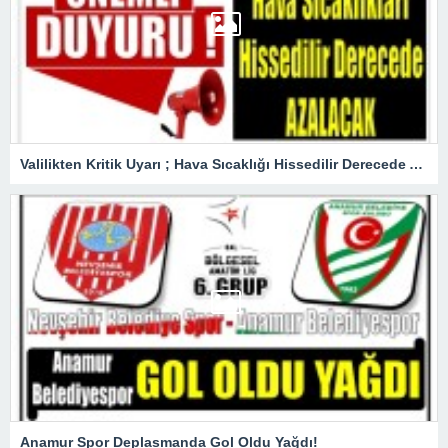
Valilikten Kritik Uyarı ; Hava Sıcaklığı Hissedilir Derecede Azalacak!
Anamur Spor Deplasmanda Gol Oldu Yağdı!