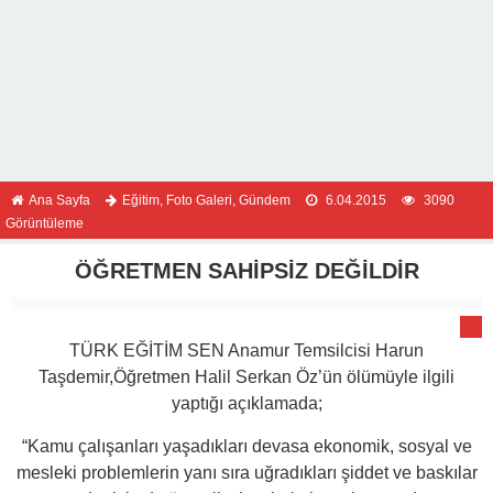
Ana Sayfa
Eğitim
,
Foto Galeri
,
Gündem
6.04.2015
3090
Görüntüleme
ÖĞRETMEN SAHİPSİZ DEĞİLDİR
TÜRK EĞİTİM SEN Anamur Temsilcisi Harun
Taşdemir,Öğretmen Halil Serkan Öz’ün ölümüyle ilgili
yaptığı açıklamada;
“Kamu çalışanları yaşadıkları devasa ekonomik, sosyal ve
mesleki problemlerin yanı sıra uğradıkları şiddet ve baskılar