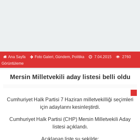
Ana Sayfa
Foto Galeri
,
Gündem
,
Politika
7.04.2015
2760
Görüntüleme
Mersin Milletvekili aday listesi belli oldu
Cumhuriyet Halk Partisi 7 Haziran milletvekilliği seçimleri
için adaylarını kesinleştirdi.
Cumhuriyet Halk Partisi (CHP) Mersin Milletvekili Aday
listesi açıklandı.
Açıklanan liste şu şekilde: