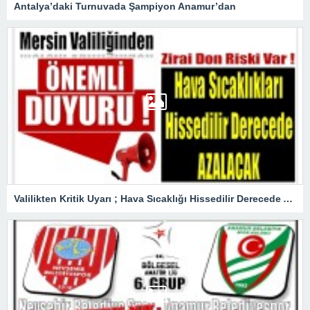
Antalya’daki Turnuvada Şampiyon Anamur’dan
Valilikten Kritik Uyarı ; Hava Sıcaklığı Hissedilir Derecede Azalacak!