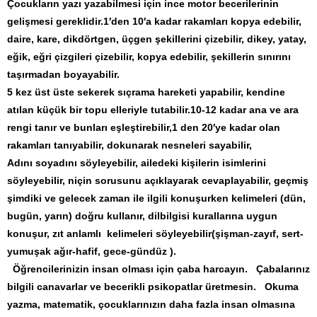
Çocukların yazı yazabilmesi için ince motor becerilerinin
gelişmesi gereklidir.1′den 10′a kadar rakamları kopya edebilir,
daire, kare, dikdörtgen, üçgen şekillerini çizebilir, dikey, yatay,
eğik, eğri çizgileri çizebilir, kopya edebilir, şekillerin sınırını
taşırmadan boyayabilir.
5 kez üst üste sekerek sıçrama hareketi yapabilir, kendine
atılan küçük bir topu elleriyle tutabilir.10-12 kadar ana ve ara
rengi tanır ve bunları eşleştirebilir,1 den 20′ye kadar olan
rakamları tanıyabilir, dokunarak nesneleri sayabilir,
Adını soyadını söyleyebilir, ailedeki kişilerin isimlerini
söyleyebilir, niçin sorusunu açıklayarak cevaplayabilir, geçmiş
şimdiki ve gelecek zaman ile ilgili konuşurken kelimeleri (dün,
bugün, yarın) doğru kullanır, dilbilgisi kurallarına uygun
konuşur, zıt anlamlı kelimeleri söyleyebilir(şişman-zayıf, sert-
yumuşak ağır-hafif, gece-gündüz ).
Öğrencilerinizin insan olması için çaba harcayın. Çabalarınız
bilgili canavarlar ve becerikli psikopatlar üretmesin. Okuma
yazma, matematik, çocuklarınızın daha fazla insan olmasına