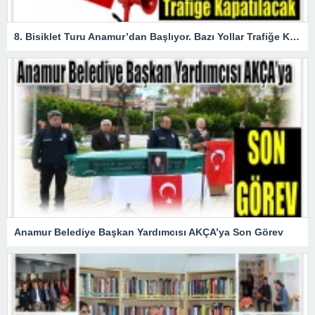
8. Bisiklet Turu Anamur’dan Başlıyor. Bazı Yollar Trafiğe Kapatılacak
Anamur Belediye Başkan Yardımcısı AKÇA’ya Son Görev