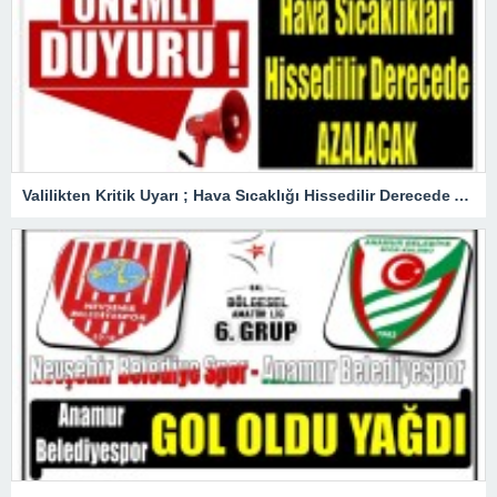
Valilikten Kritik Uyarı ; Hava Sıcaklığı Hissedilir Derecede Azalacak!