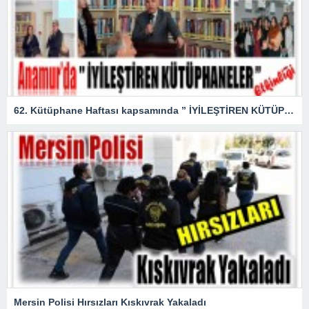
62. Kütüphane Haftası kapsamında ” İYİLEŞTİREN KÜTÜPHANELER ” etkinliği düzenlendi.
Mersin Polisi Hırsızları Kıskıvrak Yakaladı