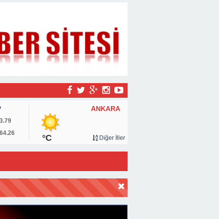
ANKARA
P
3.79
64.26
°C
Diğer İller