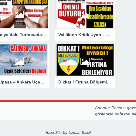
Antalya’daki Turnuvada Şampiyon Anamur’dan
Valilikten Kritik Uyarı ; Hava Sıcaklığı Hissedilir Derecede Azalacak!
Gazipaşa – Ankara Uçak Seferleri Başladı
Dikkat ! Fırtına Bölgemizde Etkili Olacak
Anamur Postası gazet
gösterilse dahi izin 
by
Hazır Site
Uzman Tescil