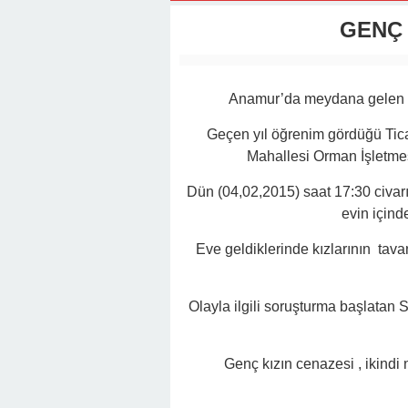
22:01 -
Anamur Milli Eğitimde Göre
GENÇ 
Anamur’da meydana gelen ol
Geçen yıl öğrenim gördüğü Ticar
Mahallesi Orman İşletmes
Dün (04,02,2015) saat 17:30 civar
evin içind
Eve geldiklerinde kızlarının tavan
Olayla ilgili soruşturma başlatan 
Genç kızın cenazesi , ikindi