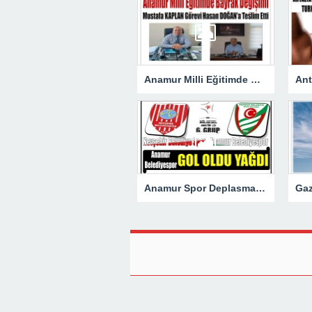
Anamur Milli Eğitimde Görev Değişimi : Hasan DOĞAN Atandı
Anamur Spor Deplasmanda Gol Oldu Yağdı!