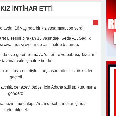
v Değişimi : Hasan DOĞAN Atandı
KIZ İNTİHAR ETTİ
ayda, 16 yaşında bir kız yaşamına son verdi.
et Lisesini bırakan 16 yaşındaki Seda A. , Sağlık
i civarındaki evlerinde asılı halde bulundu.
ında eve gelen Sema A. ‘ün anne ve babası, kızlarını
e tavana asılmış halde buldu.
a asılmış cesediyle karşılaşan ailesi , sinir krizleri
geçirdi.
Savcılık, cenazeyi otopsi için Adana adli tıp kurumuna
gönderdi.
 namazını müteakip , Anamur şehir mezarlığında
defnedilecek.