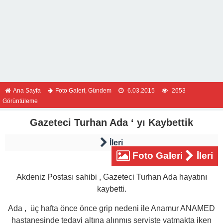
Ana Sayfa
Foto Galeri
,
Gündem
6.03.2015
2653
Görüntüleme
Gazeteci Turhan Ada ‘ yı Kaybettik
İleri
Foto Galeri
İleri
Akdeniz Postası sahibi , Gazeteci Turhan Ada hayatını
kaybetti.
Ada , üç hafta önce önce grip nedeni ile Anamur ANAMED
hastanesinde tedavi altına alınmış serviste yatmakta iken