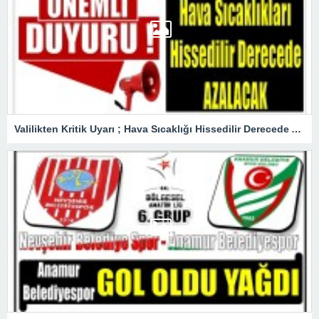
Valilikten Kritik Uyarı ; Hava Sıcaklığı Hissedilir Derecede Azalacak!