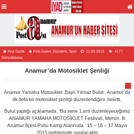
Ana Sayfa
Foto Galeri
,
Gündem
,
Spor
11.05.2015
4177
Görüntüleme
Anamur’da Motosiklet Şenliği
Anamur Yamaha Motosiklet Bayii Yılmaz Bulut , Anamur’da
ilk defa bir motosiklet şenliği düzenlendiğini belirtti.
Bulut yaptığı açıklamada ,“Bu sene 1.sini düzenleyeceğimiz
ANAMUR YAMAHA MOTOSİKLET Festivali, Mersin İli
Anamur İlçesi Pullu Kamp Alanı’nda 15 – 16 – 17 Mayıs
2015 tarihlerinde yapılacaktır.