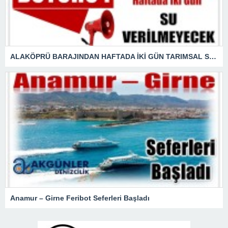
ALAKÖPRÜ BARAJINDAN HAFTADA İKİ GÜN TARIMSAL SULAMA SUYU VERİLEMEYECEK
Anamur – Girne Feribot Seferleri Başladı