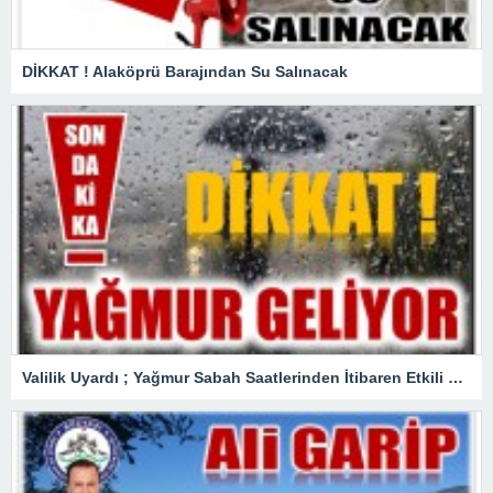
DİKKAT ! Alaköprü Barajından Su Salınacak
Valilik Uyardı ; Yağmur Sabah Saatlerinden İtibaren Etkili Olacak