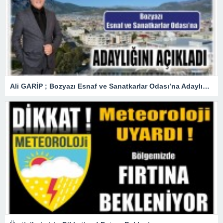
Ali GARİP ; Bozyazı Esnaf ve Sanatkarlar Odası’na Adaylığını Açıkladı