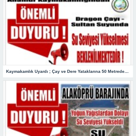
Kaymakamlık Uyardı ; Çay ve Dere Yataklarına 50 Metreden Fazla Yaklaşmayın